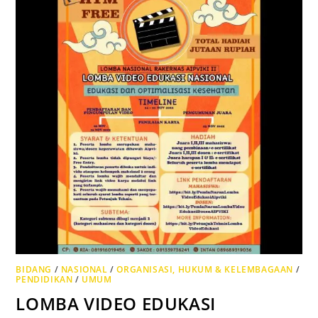
BIDANG
/
NASIONAL
/
ORGANISASI, HUKUM & KELEMBAGAAN
/
PENDIDIKAN
/
UMUM
LOMBA VIDEO EDUKASI