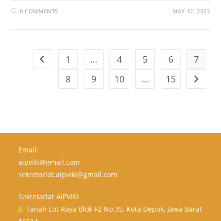
0 COMMENTS
MAY 12, 2023
1
…
4
5
6
7
8
9
10
…
15
Email:
aipviki@gmail.com
sekretariat.aipviki@gmail.com
Sekretariat AIPViKI
Jl. Tanah Lot Raya Blok F2 No.35, Kota Depok, Jawa Barat