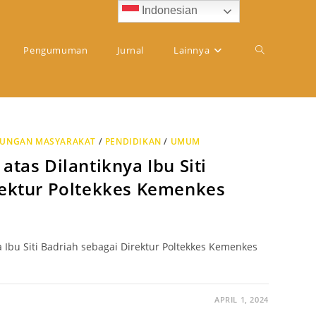
Indonesian
Pengumuman
Jurnal
Lainnya
BUNGAN MASYARAKAT
/
PENDIDIKAN
/
UMUM
atas Dilantiknya Ibu Siti
rektur Poltekkes Kemenkes
 Ibu Siti Badriah sebagai Direktur Poltekkes Kemenkes
APRIL 1, 2024