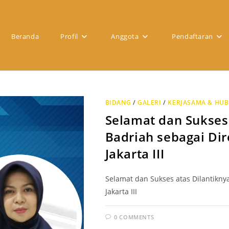
Beranda
Profil
Anggota
Pendaftaran
BIDANG
/
GALERI
/
KERJASAMA & HU
Selamat dan Sukses 
Badriah sebagai Di
Jakarta III
Selamat dan Sukses atas Dilantiknya
Jakarta III
0 COMMENTS