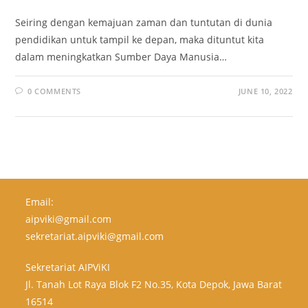
Seiring dengan kemajuan zaman dan tuntutan di dunia
pendidikan untuk tampil ke depan, maka dituntut kita
dalam meningkatkan Sumber Daya Manusia…
0 COMMENTS
JUNE 10, 2022
Email:
aipviki@gmail.com
sekretariat.aipviki@gmail.com
Sekretariat AIPViKI
Jl. Tanah Lot Raya Blok F2 No.35, Kota Depok, Jawa Barat
16514