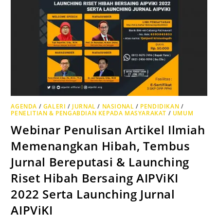
AGENDA
/
GALERI
/
JURNAL
/
NASIONAL
/
PENDIDIKAN
/
PENELITIAN & PENGABDIAN KEPADA MASYARAKAT
/
UMUM
Webinar Penulisan Artikel Ilmiah
Memenangkan Hibah, Tembus
Jurnal Bereputasi & Launching
Riset Hibah Bersaing AIPViKI
2022 Serta Launching Jurnal
AIPViKI